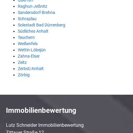
Querfurt
Raghun-Jeßnitz
Sandersdorf-Brehna
Schraplau
Solestadt Bad Dürrenberg
Südliches Anhalt
Teuchern
Weißenfels
Wettin-Löbejün
Zahna-Elser
Zeitz
Zerbst/Anhalt
Zörbig
Immobilienbewertung
Lutz Schneider Immobilienbewertung
Zittauer Straße 12