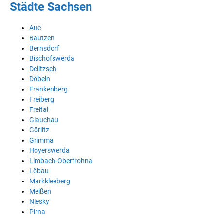
Städte Sachsen
Aue
Bautzen
Bernsdorf
Bischofswerda
Delitzsch
Döbeln
Frankenberg
Freiberg
Freital
Glauchau
Görlitz
Grimma
Hoyerswerda
Limbach-Oberfrohna
Löbau
Markkleeberg
Meißen
Niesky
Pirna