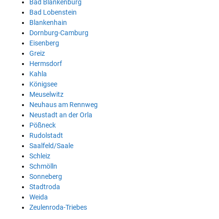
Bad Blankenburg
Bad Lobenstein
Blankenhain
Dornburg-Camburg
Eisenberg
Greiz
Hermsdorf
Kahla
Königsee
Meuselwitz
Neuhaus am Rennweg
Neustadt an der Orla
Pößneck
Rudolstadt
Saalfeld/Saale
Schleiz
Schmölln
Sonneberg
Stadtroda
Weida
Zeulenroda-Triebes