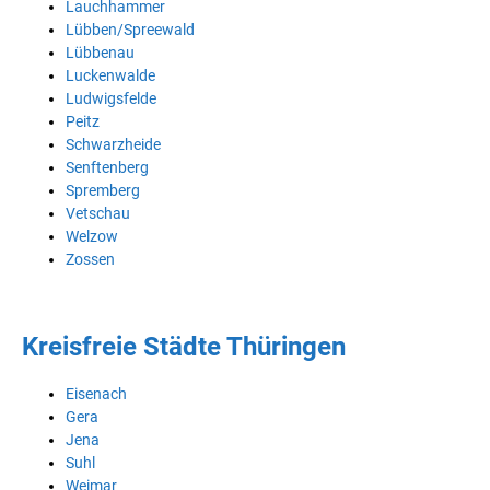
Lauchhammer
Lübben/Spreewald
Lübbenau
Luckenwalde
Ludwigsfelde
Peitz
Schwarzheide
Senftenberg
Spremberg
Vetschau
Welzow
Zossen
Kreisfreie Städte Thüringen
Eisenach
Gera
Jena
Suhl
Weimar