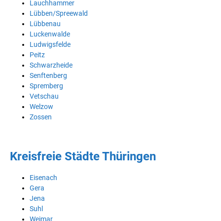
Lauchhammer
Lübben/Spreewald
Lübbenau
Luckenwalde
Ludwigsfelde
Peitz
Schwarzheide
Senftenberg
Spremberg
Vetschau
Welzow
Zossen
Kreisfreie Städte Thüringen
Eisenach
Gera
Jena
Suhl
Weimar