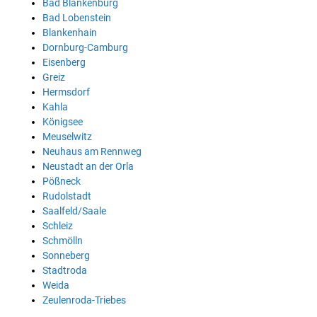
Bad Blankenburg
Bad Lobenstein
Blankenhain
Dornburg-Camburg
Eisenberg
Greiz
Hermsdorf
Kahla
Königsee
Meuselwitz
Neuhaus am Rennweg
Neustadt an der Orla
Pößneck
Rudolstadt
Saalfeld/Saale
Schleiz
Schmölln
Sonneberg
Stadtroda
Weida
Zeulenroda-Triebes