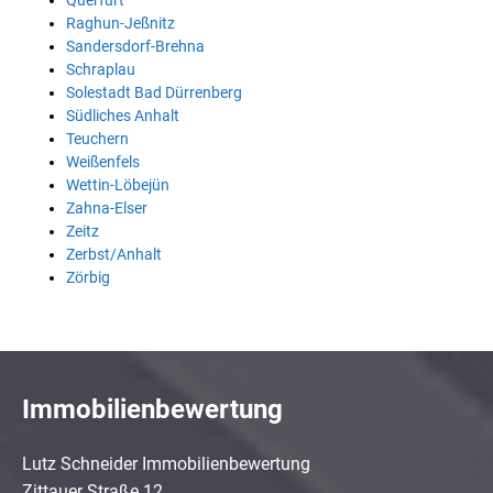
Querfurt
Raghun-Jeßnitz
Sandersdorf-Brehna
Schraplau
Solestadt Bad Dürrenberg
Südliches Anhalt
Teuchern
Weißenfels
Wettin-Löbejün
Zahna-Elser
Zeitz
Zerbst/Anhalt
Zörbig
Immobilienbewertung
Lutz Schneider Immobilienbewertung
Zittauer Straße 12