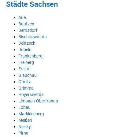
Städte Sachsen
Aue
Bautzen
Bernsdorf
Bischofswerda
Delitzsch
Döbeln
Frankenberg
Freiberg
Freital
Glauchau
Görlitz
Grimma
Hoyerswerda
Limbach-Oberfrohna
Löbau
Markkleeberg
Meißen
Niesky
Pirna