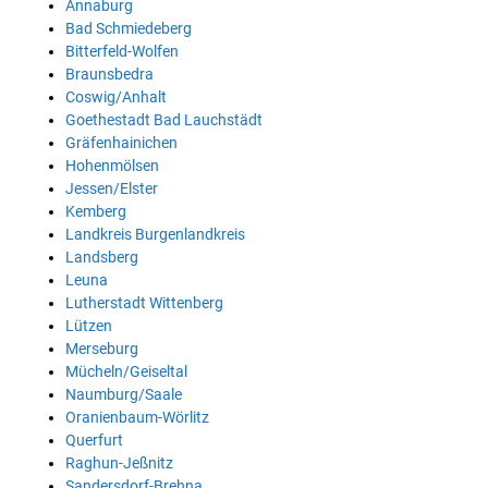
Annaburg
Bad Schmiedeberg
Bitterfeld-Wolfen
Braunsbedra
Coswig/Anhalt
Goethestadt Bad Lauchstädt
Gräfenhainichen
Hohenmölsen
Jessen/Elster
Kemberg
Landkreis Burgenlandkreis
Landsberg
Leuna
Lutherstadt Wittenberg
Lützen
Merseburg
Mücheln/Geiseltal
Naumburg/Saale
Oranienbaum-Wörlitz
Querfurt
Raghun-Jeßnitz
Sandersdorf-Brehna