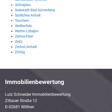
Schraplau
Solestadt Bad Dürrenberg
Südliches Anhalt
Teuchern
Weißenfels
Wettin-Löbejün
Zahna-Elser
Zeitz
Zerbst/Anhalt
Zörbig
Immobilienbewertung
Lutz Schneider Immobilienbewertung
Zittauer Straße 12
D-02681 Wilthen