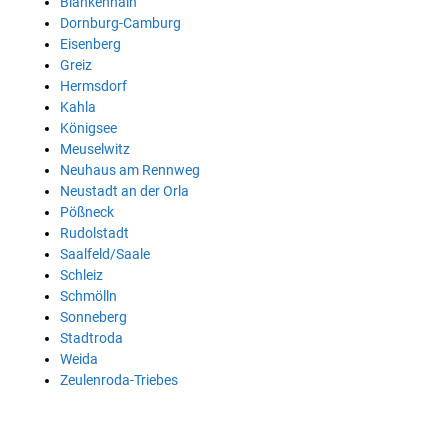
Blankenhain
Dornburg-Camburg
Eisenberg
Greiz
Hermsdorf
Kahla
Königsee
Meuselwitz
Neuhaus am Rennweg
Neustadt an der Orla
Pößneck
Rudolstadt
Saalfeld/Saale
Schleiz
Schmölln
Sonneberg
Stadtroda
Weida
Zeulenroda-Triebes