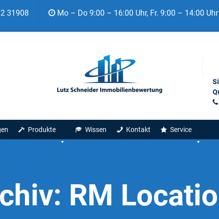
92 31908
Mo – Do 9:00 – 16:00 Uhr, Fr. 9:00 – 14:00 Uhr
S
Qu
gen
Produkte
Wissen
Kontakt
Service
chiv:
RM Locati