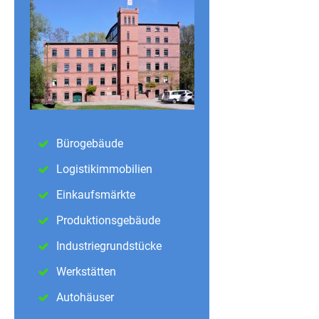
Bürogebäude
Logistikimmobilien
Einkaufsmärkte
Produktionsgebäude
Industriegrundstücke
Werkstätten
Autohäuser