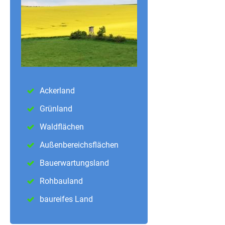
Ackerland
Grünland
Waldflächen
Außenbereichsflächen
Bauerwartungsland
Rohbauland
baureifes Land