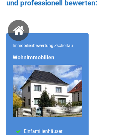
und professionell bewerten:
Immobilienbewertung Zschorlau
Wohnimmobilien
Einfamilienhäuser