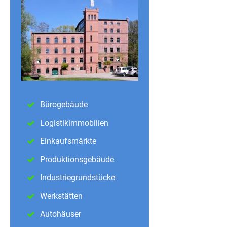
Bürogebäude
Logistikimmobilien
Einkaufsmärkte
Produktionsgebäude
Industriegrundstücke
Werkstätten
Autohäuser