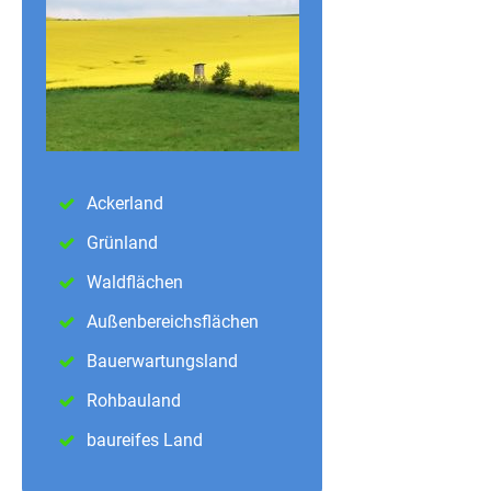
Ackerland
Grünland
Waldflächen
Außenbereichsflächen
Bauerwartungsland
Rohbauland
baureifes Land