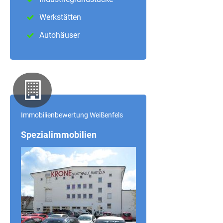
Werkstätten
Autohäuser
Immobilienbewertung Weißenfels
Spezialimmobilien