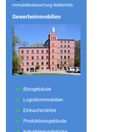
Immobilienbewertung Weißenfels
Gewerbeimmobilien
Bürogebäude
Logistikimmobilien
Einkaufsmärkte
Produktionsgebäude
Industriegrundstücke