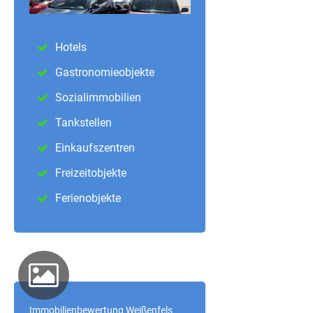
Hotels
Gastronomieobjekte
Sozialimmobilien
Tankstellen
Einkaufszentren
Freizeitobjekte
Ferienobjekte
Immobilienbewertung Weißenfels