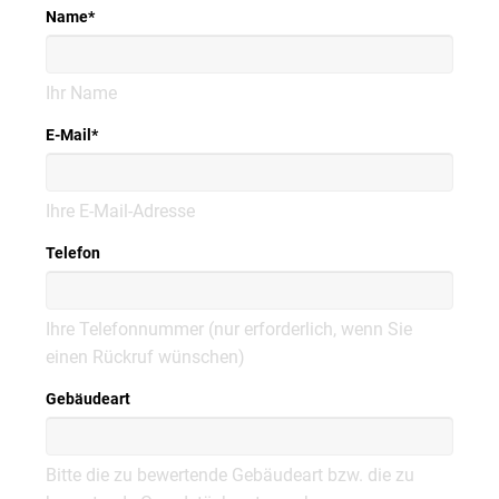
Name
*
Ihr Name
E-Mail
*
Ihre E-Mail-Adresse
Telefon
Ihre Telefonnummer (nur erforderlich, wenn Sie
einen Rückruf wünschen)
Gebäudeart
Bitte die zu bewertende Gebäudeart bzw. die zu