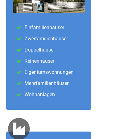
Einfamilienhäuser
Zweifamilienhäuser
Doppelhäuser
Reihenhäuser
Eigentumswohnungen
Mehrfamilienhäuser
Wohnanlagen