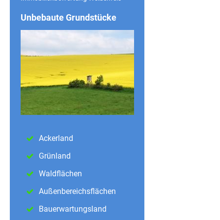
Unbebaute Grundstücke
Ackerland
Grünland
Waldflächen
Außenbereichsflächen
Bauerwartungsland