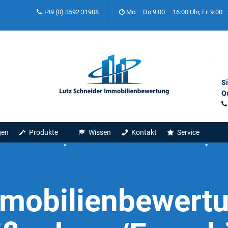
+49 (0) 3592 31908
Mo – Do 9:00 – 16:00 Uhr, Fr. 9:00 
S
Qu
gen
Produkte
Wissen
Kontakt
Service
mobilienbewert