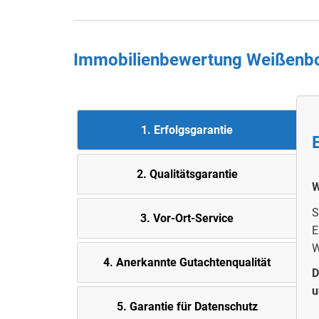
Immobilienbewertung Weißenbor
1. Erfolgsgarantie
2. Quali
tätsgarantie
W
S
3. Vor-Ort-Service
E
W
4. Anerkannte Gutachtenqualität
D
u
5.
Garantie für Datenschutz