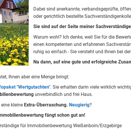
Dabei sind anerkannte, verbandsgeprüfte, öffentlic
oder gerichtlich bestellte Sachverständigenkoll
Sie sind auf der Seite meiner Sachverständig
Warum wohl?
Ich denke, weil Sie für die Bewer
einen kompetenten und erfahrenen Sachverständ
ruhig so einfach - Sie versteht und Ihnen bei der
Na dann, auf eine gute und erfolgreiche Zusa
stet, Ihnen aber eine Menge bringt:
nfopaket "Wertgutachten"
.
Sie erhalten darin viele wirklich wic
ilienbewertung
unverbindlich und frei Haus.
eine kleine
Extra-Überraschung.
Neugierig
?
mmobilienbewertung fängt schon gut an!
erständige für Immobilienbewertung Weißenborn/Erzgebirge