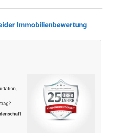
neider Immobilienbewertung
idation,
etrag?
idenschaft