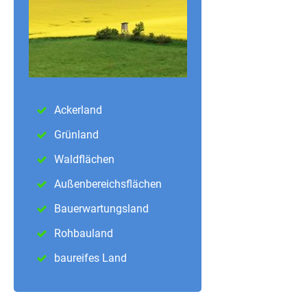
Ackerland
Grünland
Waldflächen
Außenbereichsflächen
Bauerwartungsland
Rohbauland
baureifes Land