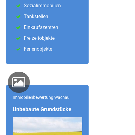
Sozialimmobilien
Tankstellen
Einkaufszentren
Freizeitobjekte
Ferienobjekte
Immobilienbewertung Wachau
Unbebaute Grundstücke