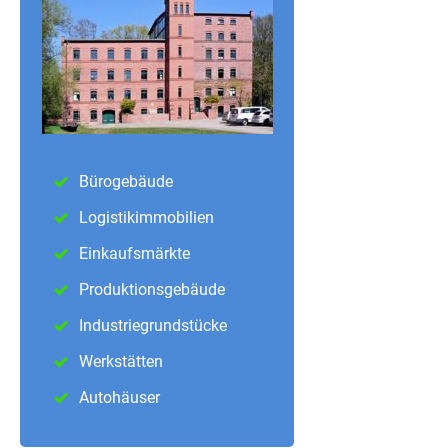
Bürogebäude
Logistikimmobilien
Einkaufsmärkte
Produktionsgebäude
Industriegrundstücke
Werkstätten
Autohäuser