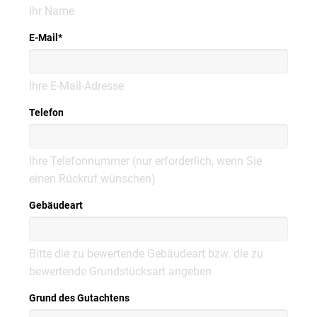
Ihr Name
E-Mail
*
Ihre E-Mail-Adresse
Telefon
Ihre Telefonnummer (nur erforderlich, wenn Sie
einen Rückruf wünschen)
Gebäudeart
Bitte die zu bewertende Gebäudeart bzw. die zu
bewertende Grundstücksart angeben
Grund des Gutachtens