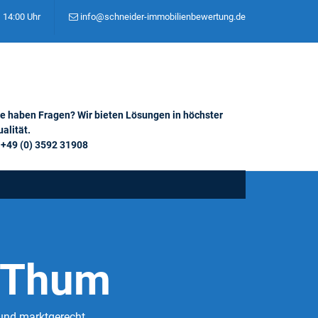
– 14:00 Uhr
info@schneider-immobilienbewertung.de
ie haben Fragen? Wir bieten Lösungen in höchster
alität.
+49 (0) 3592 31908
 Thum
und marktgerecht.