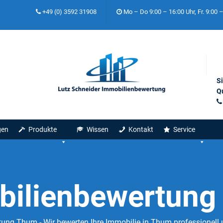
+49 (0) 3592 31908
Mo – Do 9:00 – 16:00 Uhr, Fr. 9:00 
S
Qu
gen
Produkte
Wissen
Kontakt
Service
bilienbewertung
ung Thum - Wir bewerten Ihre Immobilie in Thum professionell 