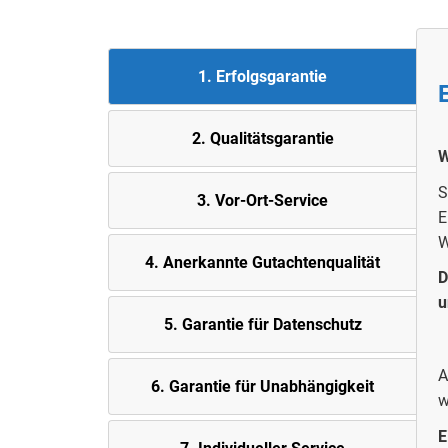
1. Erfolgsgarantie
2. Quali
tätsgarantie
W
S
3. Vor-Ort-Service
E
W
4. Anerkannte Gutachtenqualität
D
u
5. Garantie für Datenschutz
A
6. Garantie für Unabhängigkeit
w
E