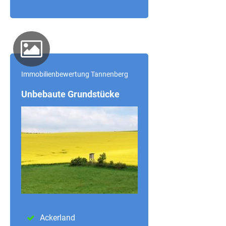
Immobilienbewertung Tannenberg
Unbebaute Grundstücke
Ackerland