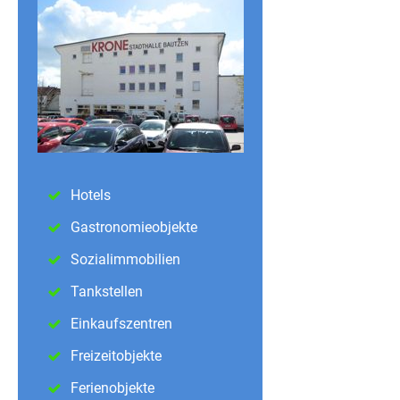
Hotels
Gastronomieobjekte
Sozialimmobilien
Tankstellen
Einkaufszentren
Freizeitobjekte
Ferienobjekte