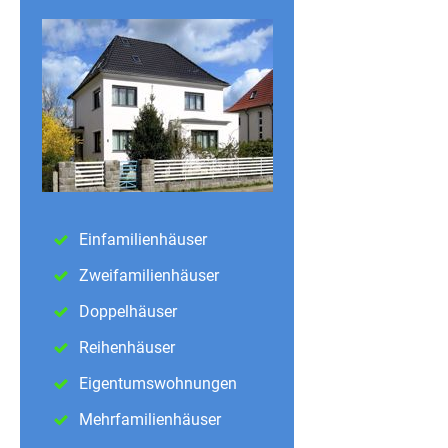
Einfamilienhäuser
Zweifamilienhäuser
Doppelhäuser
Reihenhäuser
Eigentumswohnungen
Mehrfamilienhäuser