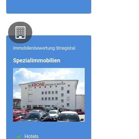
Immobilienbewertung Striegistal
Spezialimmobilien
Hotels