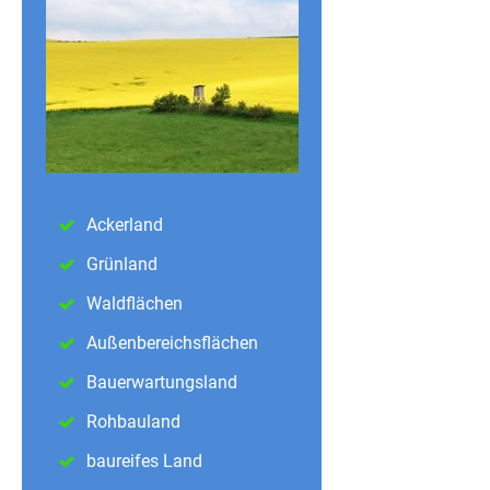
Ackerland
Grünland
Waldflächen
Außenbereichsflächen
Bauerwartungsland
Rohbauland
baureifes Land