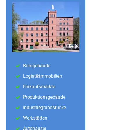
Bürogebäude
Logistikimmobilien
Einkaufsmärkte
Produktionsgebäude
Industriegrundstücke
Werkstätten
Autohäuser