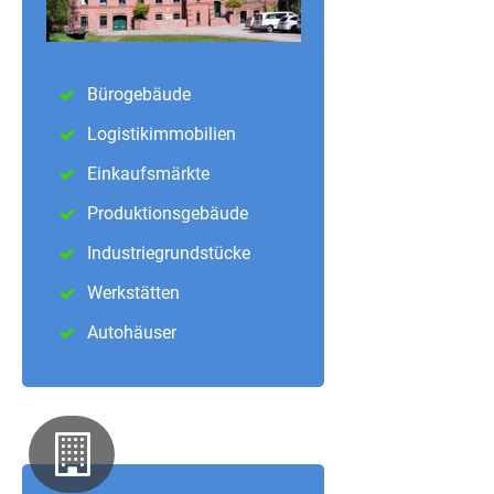
Bürogebäude
Logistikimmobilien
Einkaufsmärkte
Produktionsgebäude
Industriegrundstücke
Werkstätten
Autohäuser