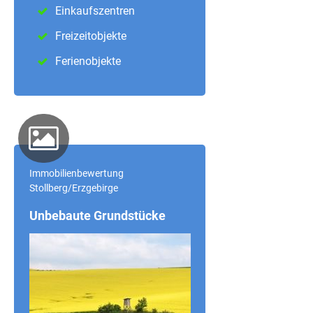
Einkaufszentren
Freizeitobjekte
Ferienobjekte
Immobilienbewertung
Stollberg/Erzgebirge
Unbebaute Grundstücke