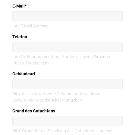
E-Mail
*
Ihre E-Mail-Adresse
Telefon
Ihre Telefonnummer (nur erforderlich, wenn Sie einen
Rückruf wünschen)
Gebäudeart
Bitte die zu bewertende Gebäudeart bzw. die zu
bewertende Grundstücksart angeben
Grund des Gutachtens
Bitte Grund für die Erstellung des Gutachtens angeben