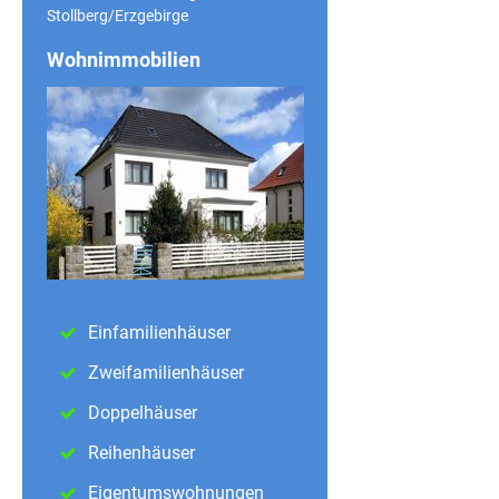
Stollberg/Erzgebirge
Wohnimmobilien
Einfamilienhäuser
Zweifamilienhäuser
Doppelhäuser
Reihenhäuser
Eigentumswohnungen