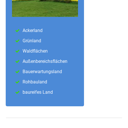
Ackerland
Grünland
Waldflächen
Außenbereichsflächen
Bauerwartungsland
Rohbauland
baureifes Land