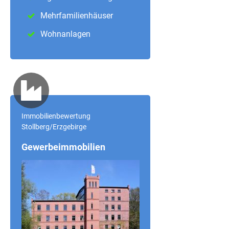
Mehrfamilienhäuser
Wohnanlagen
Immobilienbewertung
Stollberg/Erzgebirge
Gewerbeimmobilien