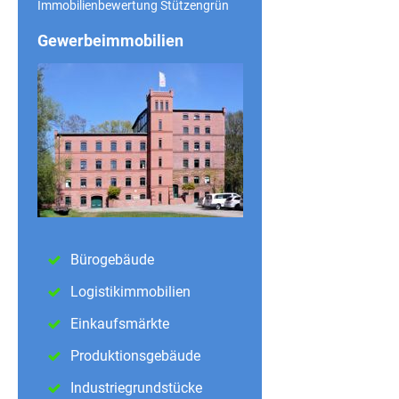
Immobilienbewertung Stützengrün
Gewerbeimmobilien
Bürogebäude
Logistikimmobilien
Einkaufsmärkte
Produktionsgebäude
Industriegrundstücke