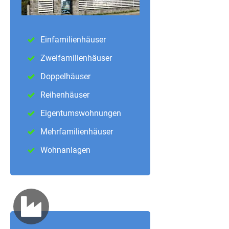
Einfamilienhäuser
Zweifamilienhäuser
Doppelhäuser
Reihenhäuser
Eigentumswohnungen
Mehrfamilienhäuser
Wohnanlagen