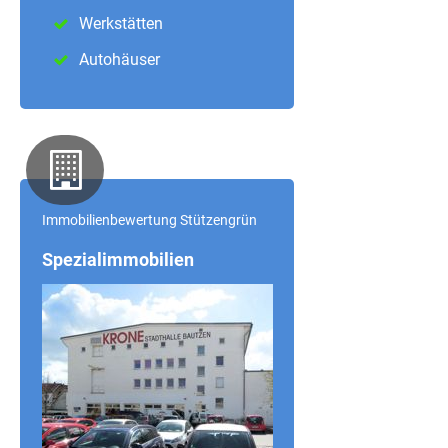
Werkstätten
Autohäuser
Immobilienbewertung Stützengrün
Spezialimmobilien