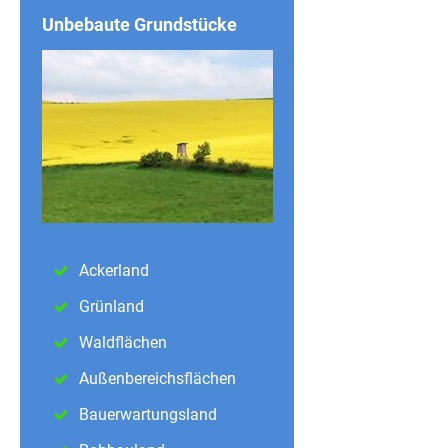
Unbebaute Grundstücke
Ackerland
Grünland
Waldflächen
Außenbereichsflächen
Bauerwartungsland