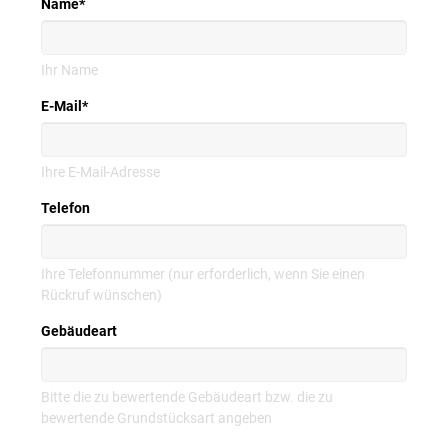
Name
*
Ihr Name
E-Mail
*
Ihre E-Mail-Adresse
Telefon
Ihre Telefonnummer (nur erforderlich, wenn Sie einen
Rückruf wünschen)
Gebäudeart
Bitte die zu bewertende Gebäudeart bzw. die zu
bewertende Grundstücksart angeben