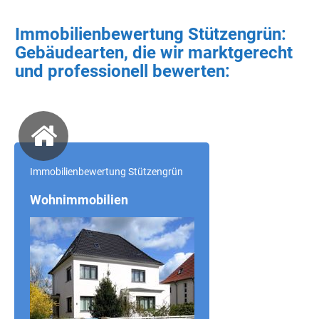
Immobilienbewertung Stützengrün:
Gebäudearten, die wir marktgerecht
und professionell bewerten:
Immobilienbewertung Stützengrün
Wohnimmobilien