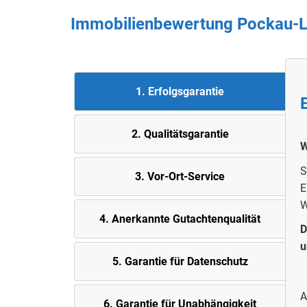
Immobilienbewertung Pockau-Le
1. Erfolgsgarantie
2. Quali
tätsgarantie
W
S
3. Vor-Ort-Service
E
W
4. Anerkannte Gutachtenqualität
D
u
5. Garantie für Datenschutz
A
6. Garantie für Unabhängigkeit