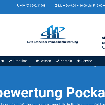
+49 (0) 3592 31908
Mo – Do 9:00 – 16:00 Uhr, Fr. 9:00 
S
Qu
gen
Produkte
Wissen
Kontakt
Service
bewertung Pocka
engefeld - Wir bewerten Ihre Immobilie in Pockau-Lengefeld pr