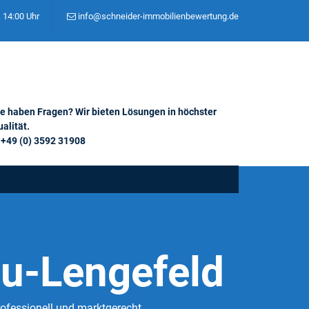
– 14:00 Uhr
info@schneider-immobilienbewertung.de
ie haben Fragen? Wir bieten Lösungen in höchster
alität.
+49 (0) 3592 31908
u-Lengefeld
ofessionell und marktgerecht.