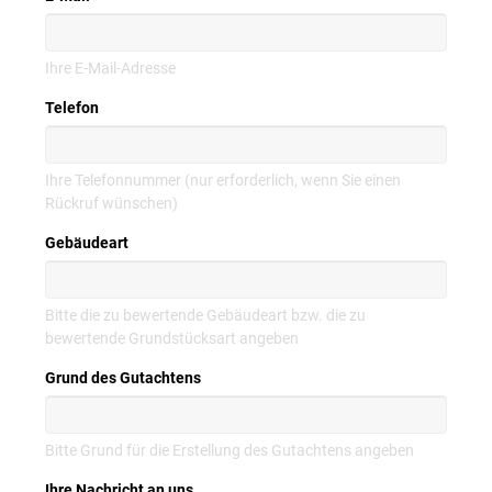
Ihre E-Mail-Adresse
Telefon
Ihre Telefonnummer (nur erforderlich, wenn Sie einen
Rückruf wünschen)
Gebäudeart
Bitte die zu bewertende Gebäudeart bzw. die zu
bewertende Grundstücksart angeben
Grund des Gutachtens
Bitte Grund für die Erstellung des Gutachtens angeben
Ihre Nachricht an uns