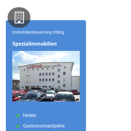
Immobilienbewertung Oßling
Spezialimmobilien
Hotels
Gastronomieobjekte