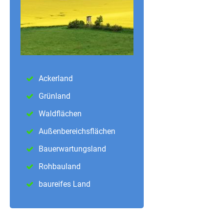
Ackerland
Grünland
Waldflächen
Außenbereichsflächen
Bauerwartungsland
Rohbauland
baureifes Land