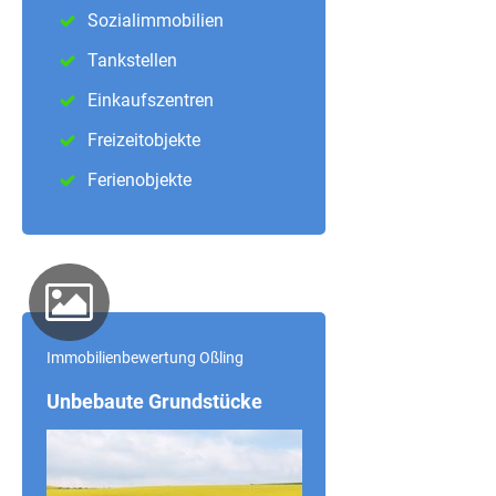
Sozialimmobilien
Tankstellen
Einkaufszentren
Freizeitobjekte
Ferienobjekte
Immobilienbewertung Oßling
Unbebaute Grundstücke