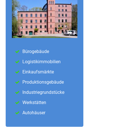
Bürogebäude
Logistikimmobilien
Einkaufsmärkte
Produktionsgebäude
Industriegrundstücke
Werkstätten
Autohäuser