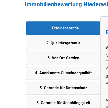
Immobilienbewertung Niederwür
1. Erfolgsgarantie
2. Quali
tätsgarantie
W
S
3. Vor-Ort-Service
E
W
4. Anerkannte Gutachtenqualität
D
u
5.
Garantie für Datenschutz
A
6. Garantie für Unabhängigkeit
w