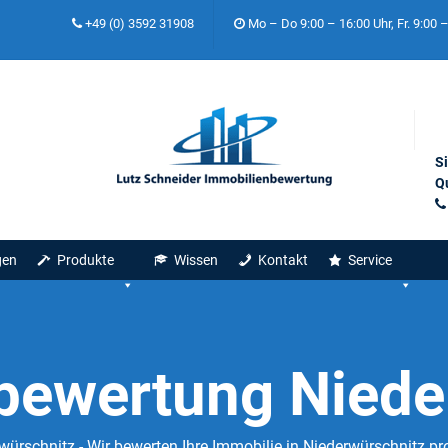
+49 (0) 3592 31908
Mo – Do 9:00 – 16:00 Uhr, Fr. 9:00 
S
Qu
gen
Produkte
Wissen
Kontakt
Service
bewertung Niede
rschnitz - Wir bewerten Ihre Immobilie in Niederwürschnitz pr