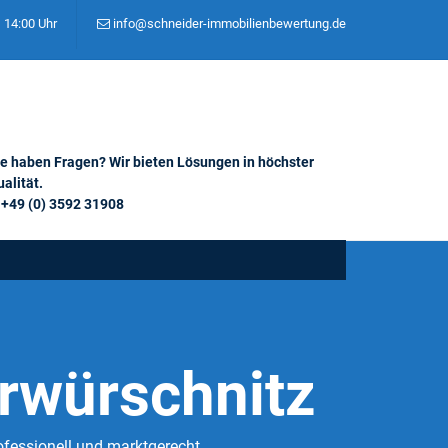
– 14:00 Uhr
info@schneider-immobilienbewertung.de
ie haben Fragen? Wir bieten Lösungen in höchster
alität.
+49 (0) 3592 31908
rwürschnitz
ofessionell und marktgerecht.