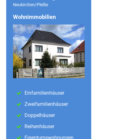
Neukirchen/Pleiße
Wohnimmobilien
Einfamilienhäuser
Zweifamilienhäuser
Doppelhäuser
Reihenhäuser
Eigentumswohnungen