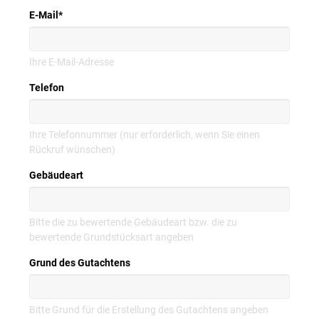
E-Mail
*
Ihre E-Mail-Adresse
Telefon
Ihre Telefonnummer (nur erforderlich, wenn Sie einen
Rückruf wünschen)
Gebäudeart
Bitte die zu bewertende Gebäudeart bzw. die zu
bewertende Grundstücksart angeben
Grund des Gutachtens
Bitte Grund für die Erstellung des Gutachtens angeben