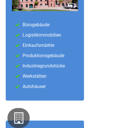
Bürogebäude
Logistikimmobilien
Einkaufsmärkte
Produktionsgebäude
Industriegrundstücke
Werkstätten
Autohäuser