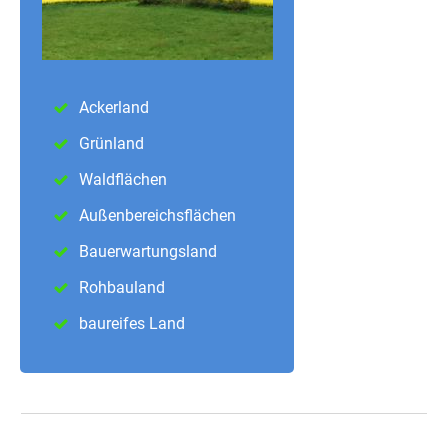
Ackerland
Grünland
Waldflächen
Außenbereichsflächen
Bauerwartungsland
Rohbauland
baureifes Land