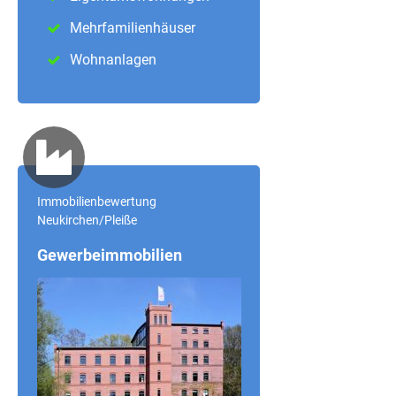
Mehrfamilienhäuser
Wohnanlagen
Immobilienbewertung
Neukirchen/Pleiße
Gewerbeimmobilien