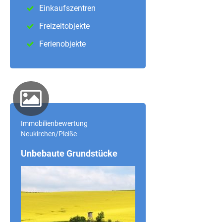
Einkaufszentren
Freizeitobjekte
Ferienobjekte
Immobilienbewertung
Neukirchen/Pleiße
Unbebaute Grundstücke