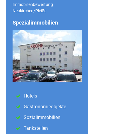
Immobilienbewertung
Neukirchen/Pleiße
Spezialimmobilien
Hotels
Gastronomieobjekte
Sozialimmobilien
Tankstellen