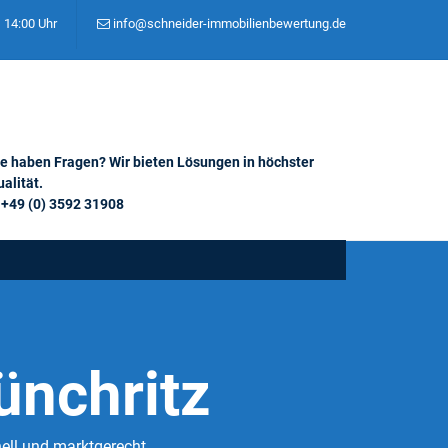
– 14:00 Uhr
info@schneider-immobilienbewertung.de
ie haben Fragen? Wir bieten Lösungen in höchster
alität.
+49 (0) 3592 31908
ünchritz
ell und marktgerecht.