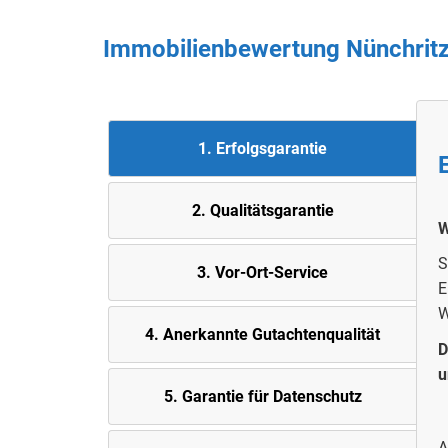
Immobilienbewertung
Nünchrit
1. Erfolgsgarantie
2. Quali
tätsgarantie
W
S
3. Vor-Ort-Service
E
W
4. Anerkannte Gutachtenqualität
D
u
5.
Garantie für Datenschutz
A