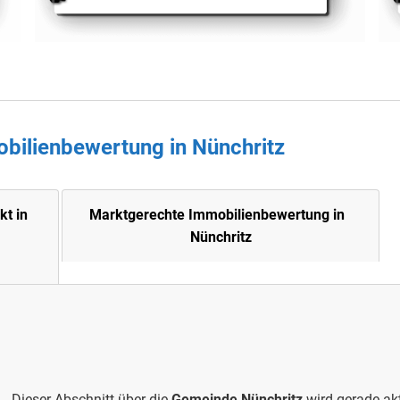
obilienbewertung in
Nünchritz
kt in
Marktgerechte Immobilienbewertung in
Nünchritz
Dieser Abschnitt über die
Gemeinde
Nünchritz
wird gerade akt