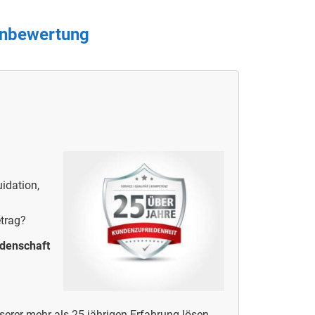
ienbewertung
idation,
etrag?
idenschaft
erer mehr als 25-jährigen Erfahrung lösen