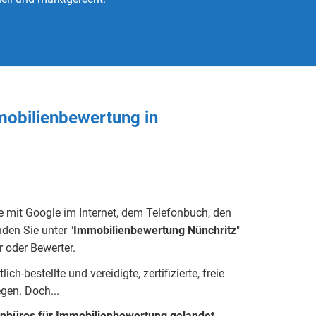
mobilienbewertung in
e mit Google im Internet, dem Telefonbuch, den
den Sie unter "
Immobilienbewertung
Nünchritz
"
 oder Bewerter.
h-bestellte und vereidigte, zertifizierte, freie
eg
e
n.
Doch...
enbüros für Immobilienbewertung gelandet.