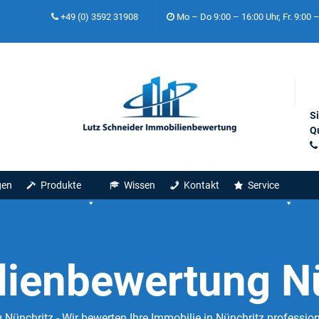
+49 (0) 3592 31908
Mo – Do 9:00 – 16:00 Uhr, Fr. 9:00 
S
Qu
gen
Produkte
Wissen
Kontakt
Service
ienbewertung N
Nünchritz - Wir bewerten Ihre Immobilie in Nünchritz profession