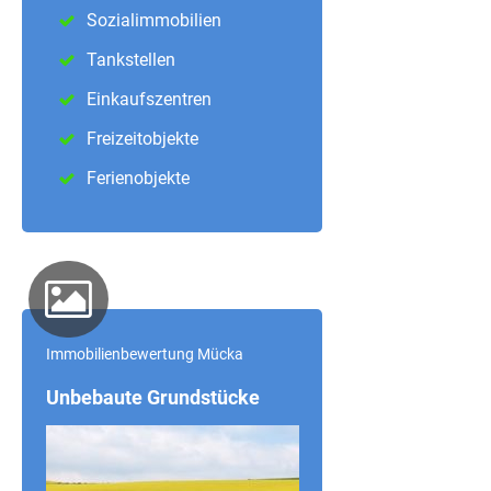
Sozialimmobilien
Tankstellen
Einkaufszentren
Freizeitobjekte
Ferienobjekte
Immobilienbewertung Mücka
Unbebaute Grundstücke