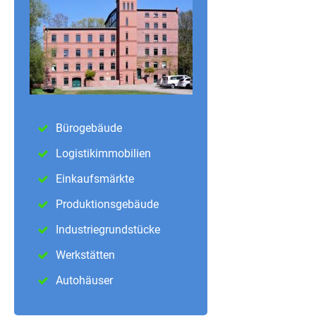
Bürogebäude
Logistikimmobilien
Einkaufsmärkte
Produktionsgebäude
Industriegrundstücke
Werkstätten
Autohäuser