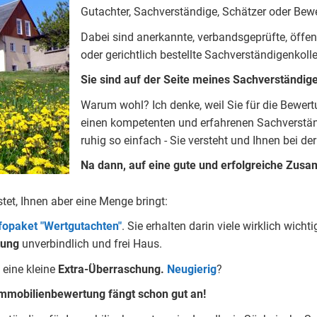
Gutachter, Sachverständige, Schätzer oder Bewe
Dabei sind anerkannte, verbandsgeprüfte, öffentlic
oder gerichtlich bestellte Sachverständigenkoll
Sie sind auf der Seite meines Sachverständig
Warum wohl? Ich denke, weil Sie für die Bewert
einen kompetenten und erfahrenen Sachverständ
ruhig so einfach - Sie versteht und Ihnen bei der
Na dann, auf eine gute und erfolgreiche Zusa
stet, Ihnen aber eine Menge bringt:
nfopaket "Wertgutachten"
. Sie erhalten darin viele wirklich wi
tung
unverbindlich und frei Haus.
eine kleine
Extra-Überraschung.
Neugierig
?
mmobilienbewertung fängt schon gut an!