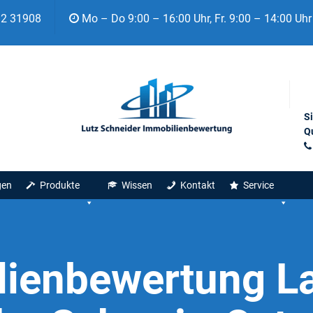
92 31908
Mo – Do 9:00 – 16:00 Uhr, Fr. 9:00 – 14:00 Uhr
S
Qu
gen
Produkte
Wissen
Kontakt
Service
ienbewertung L