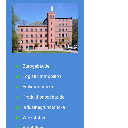
Bürogebäude
Logistikimmobilien
Einkaufsmärkte
Produktionsgebäude
Industriegrundstücke
Werkstätten
Autohäuser