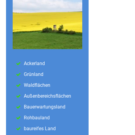
Ackerland
Grünland
Waldflächen
Außenbereichsflächen
Bauerwartungsland
Rohbauland
baureifes Land