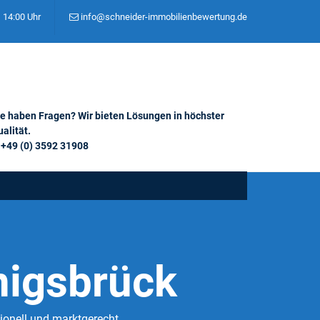
– 14:00 Uhr
info@schneider-immobilienbewertung.de
ie haben Fragen? Wir bieten Lösungen in höchster
alität.
+49 (0) 3592 31908
nigsbrück
ionell und marktgerecht.