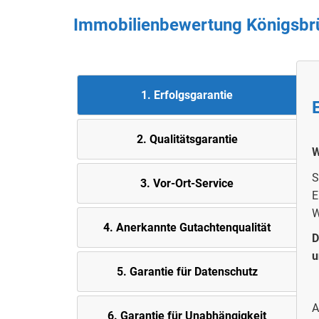
Immobilienbewertung Königsbrü
1. Erfolgsgarantie
2. Quali
tätsgarantie
W
S
3. Vor-Ort-Service
E
W
4. Anerkannte Gutachtenqualität
D
u
5.
Garantie für Datenschutz
A
6. Garantie für Unabhängigkeit