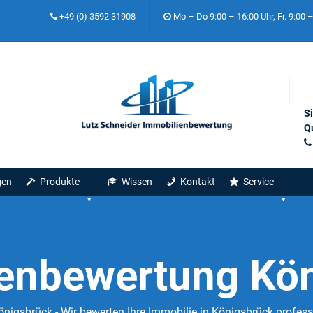
+49 (0) 3592 31908
Mo – Do 9:00 – 16:00 Uhr, Fr. 9:00 
S
Qu
gen
Produkte
Wissen
Kontakt
Service
enbewertung Kö
igsbrück - Wir bewerten Ihre Immobilie in Königsbrück profess