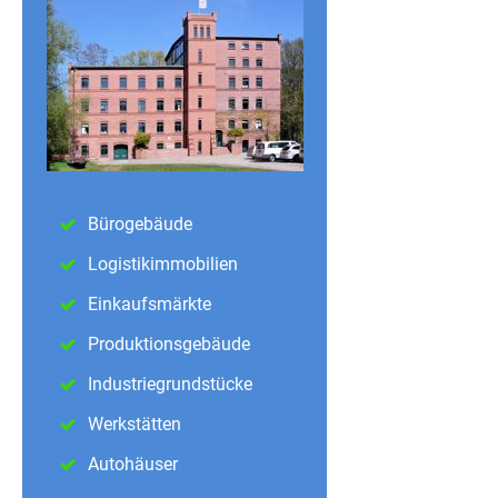
Bürogebäude
Logistikimmobilien
Einkaufsmärkte
Produktionsgebäude
Industriegrundstücke
Werkstätten
Autohäuser