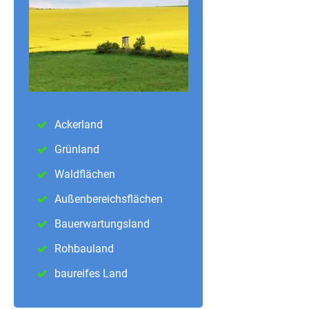
Ackerland
Grünland
Waldflächen
Außenbereichsflächen
Bauerwartungsland
Rohbauland
baureifes Land