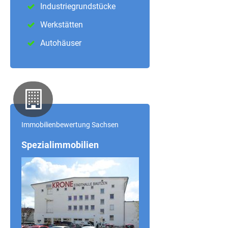
Industriegrundstücke
Werkstätten
Autohäuser
Immobilienbewertung Sachsen
Spezialimmobilien