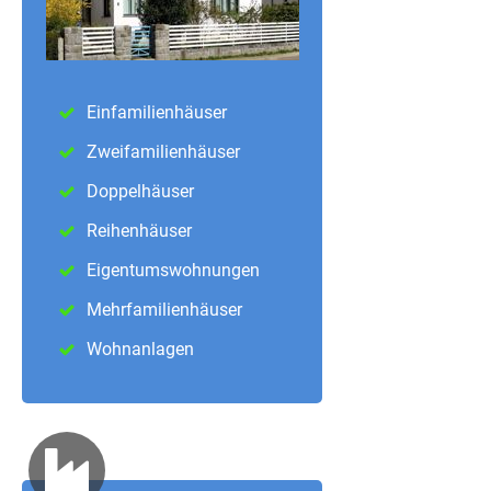
Einfamilienhäuser
Zweifamilienhäuser
Doppelhäuser
Reihenhäuser
Eigentumswohnungen
Mehrfamilienhäuser
Wohnanlagen