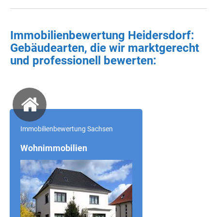
Immobilienbewertung Heidersdorf
:
Gebäudearten, die wir marktgerecht
und professionell bewerten:
Immobilienbewertung Sachsen
Wohnimmobilien