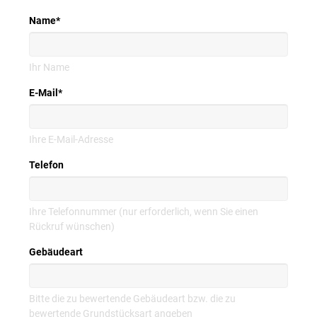
Name
*
Ihr Name
E-Mail
*
Ihre E-Mail-Adresse
Telefon
Ihre Telefonnummer (nur erforderlich, wenn Sie einen
Rückruf wünschen)
Gebäudeart
Bitte die zu bewertende Gebäudeart bzw. die zu
bewertende Grundstücksart angeben