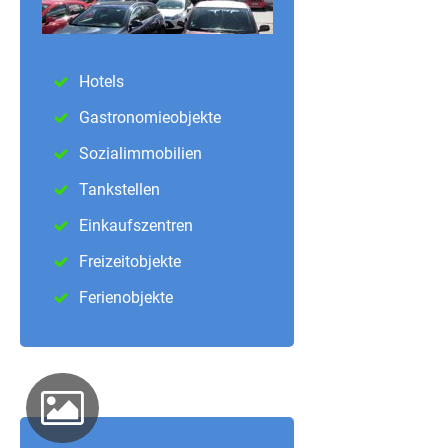
Hotels
Gastronomieobjekte
Sozialimmobilien
Tankstellen
Einkaufszentren
Freizeitobjekte
Ferienobjekte