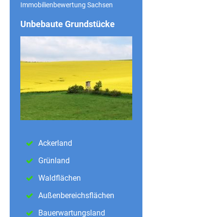
Immobilienbewertung Sachsen
Unbebaute Grundstücke
Ackerland
Grünland
Waldflächen
Außenbereichsflächen
Bauerwartungsland