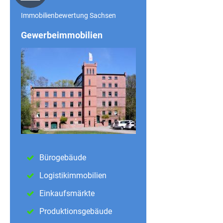
Immobilienbewertung Sachsen
Gewerbeimmobilien
Bürogebäude
Logistikimmobilien
Einkaufsmärkte
Produktionsgebäude