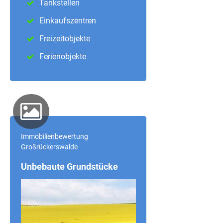
Tankstellen
Einkaufszentren
Freizeitobjekte
Ferienobjekte
Immobilienbewertung
Großrückerswalde
Unbebaute Grundstücke