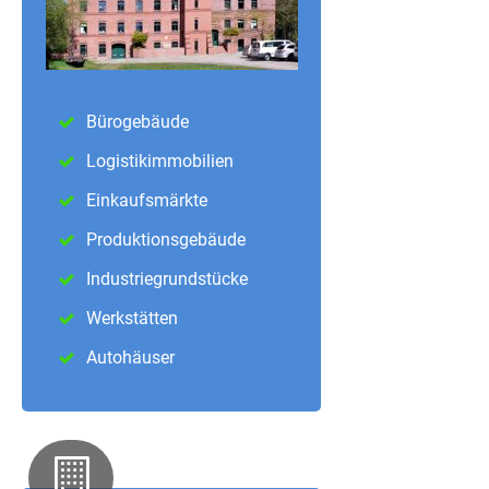
Bürogebäude
Logistikimmobilien
Einkaufsmärkte
Produktionsgebäude
Industriegrundstücke
Werkstätten
Autohäuser