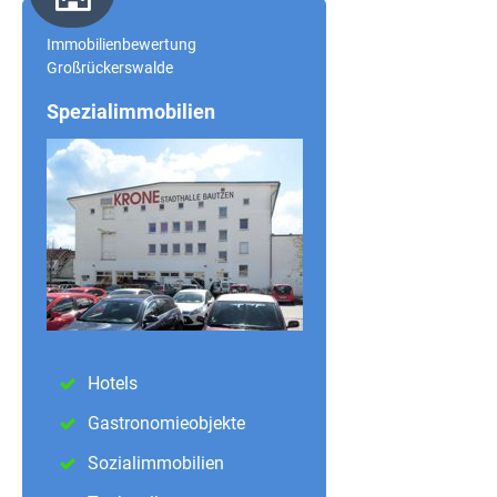
Immobilienbewertung
Großrückerswalde
Spezialimmobilien
Hotels
Gastronomieobjekte
Sozialimmobilien