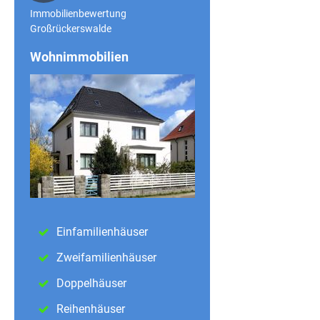
Immobilienbewertung
Großrückerswalde
Wohnimmobilien
Einfamilienhäuser
Zweifamilienhäuser
Doppelhäuser
Reihenhäuser