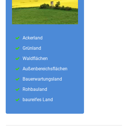
Ackerland
Grünland
Waldflächen
Außenbereichsflächen
Bauerwartungsland
Rohbauland
baureifes Land