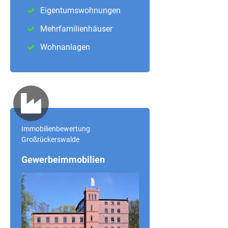
Eigentumswohnungen
Mehrfamilienhäuser
Wohnanlagen
Immobilienbewertung
Großrückerswalde
Gewerbeimmobilien