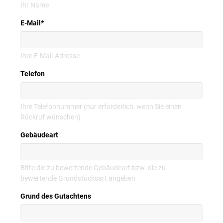
Ihr Name
E-Mail
*
Ihre E-Mail-Adresse
Telefon
Ihre Telefonnummer (nur erforderlich, wenn Sie einen
Rückruf wünschen)
Gebäudeart
Bitte die zu bewertende Gebäudeart bzw. die zu
bewertende Grundstücksart angeben
Grund des Gutachtens