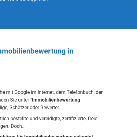
Immobilienbewertung in
che mit Google im Internet, dem Telefonbuch, den
den Sie unter "
Immobilienbewertung
ige, Schätzer oder Bewerter.
h-bestellte und vereidigte, zertifizierte, freie
eg
e
n.
Doch...
enbüros für Immobilienbewertung gelandet.