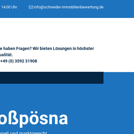
– 14:00 Uhr
info@schneider-immobilienbewertung.de
ie haben Fragen? Wir bieten Lösungen in höchster
alität.
+49 (0) 3592 31908
roßpösna
nell und marktgerecht.