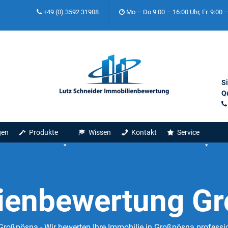
+49 (0) 3592 31908
Mo – Do 9:00 – 16:00 Uhr, Fr. 9:00 
S
Qu
gen
Produkte
Wissen
Kontakt
Service
ienbewertung G
roßpösna - Wir bewerten Ihre Immobilie in Großpösna professio