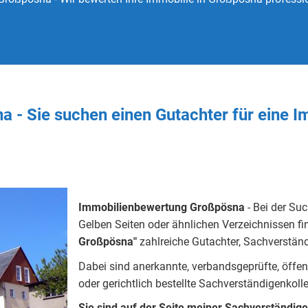
a - Sie
suchen
einen Gutachter
für eine 
Immobilienbewertung Großpösna
- Bei der Su
Gelben Seiten oder ähnlichen Verzeichnissen fin
Großpösna"
zahlreiche Gutachter, Sachverständ
Dabei sind anerkannte, verbandsgeprüfte, öffentlic
oder gerichtlich bestellte Sachverständigenkoll
Sie sind auf der Seite meiner Sachverständig