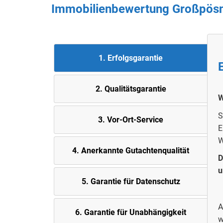
Immobilienbewertung
Großpös
1. Erfolgsgarantie
2. Quali
tätsgarantie
W
S
3. Vor-Ort-Service
E
W
4. Anerkannte Gutachtenqualität
D
u
5.
Garantie für Datenschutz
A
6. Garantie für Unabhängigkeit
w