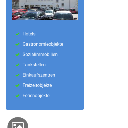
Hotels
Gastronomieobjekte
Sozialimmobilien
Tankstellen
Einkaufszentren
Freizeitobjekte
Ferienobjekte