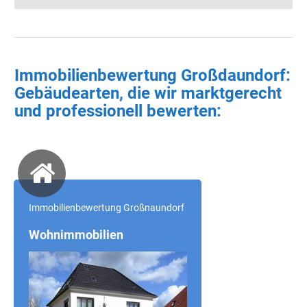
Immobilienbewertung Großdaundorf:
Gebäudearten, die wir marktgerecht
und professionell bewerten:
Immobilienbewertung Großnaundorf
Wohnimmobilien