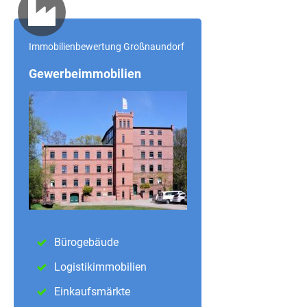
Immobilienbewertung Großnaundorf
Gewerbeimmobilien
Bürogebäude
Logistikimmobilien
Einkaufsmärkte