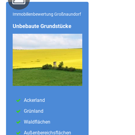
Immobilienbewertung Großnaundorf
Unbebaute Grundstücke
Ackerland
Grünland
Waldflächen
Außenbereichsflächen