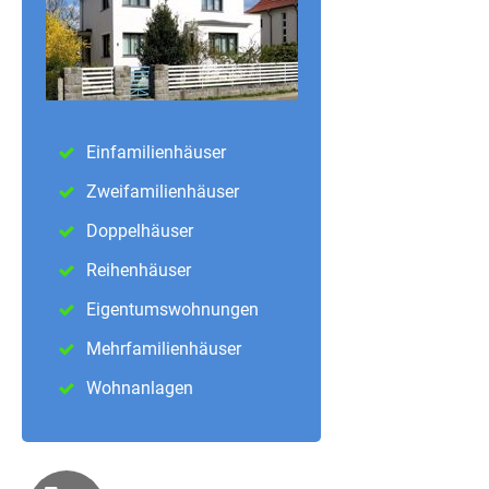
Einfamilienhäuser
Zweifamilienhäuser
Doppelhäuser
Reihenhäuser
Eigentumswohnungen
Mehrfamilienhäuser
Wohnanlagen