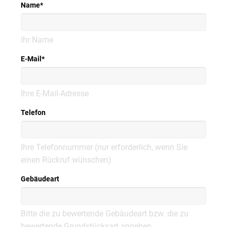
Name
*
Ihr Name
E-Mail
*
Ihre E-Mail-Adresse
Telefon
Ihre Telefonnummer (nur erforderlich, wenn Sie
einen Rückruf wünschen)
Gebäudeart
Bitte die zu bewertende Gebäudeart bzw. die zu
bewertende Grundstücksart angeben