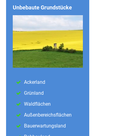
Unbebaute Grundstücke
Ackerland
Grünland
Waldflächen
Außenbereichsflächen
Bauerwartungsland