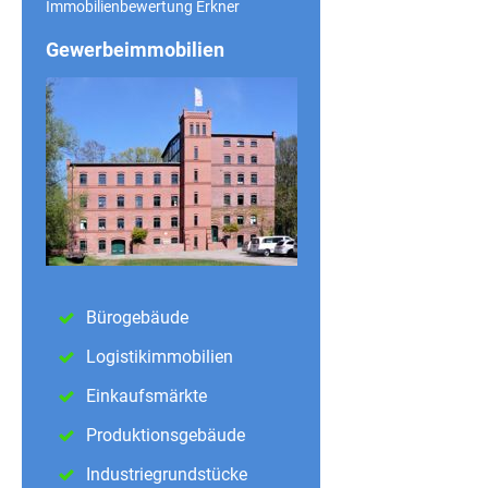
Immobilienbewertung Erkner
Gewerbeimmobilien
Bürogebäude
Logistikimmobilien
Einkaufsmärkte
Produktionsgebäude
Industriegrundstücke