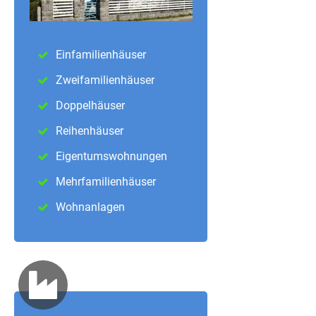
Einfamilienhäuser
Zweifamilienhäuser
Doppelhäuser
Reihenhäuser
Eigentumswohnungen
Mehrfamilienhäuser
Wohnanlagen