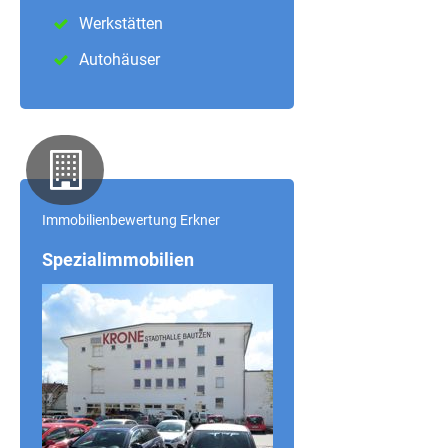
Werkstätten
Autohäuser
Immobilienbewertung Erkner
Spezialimmobilien