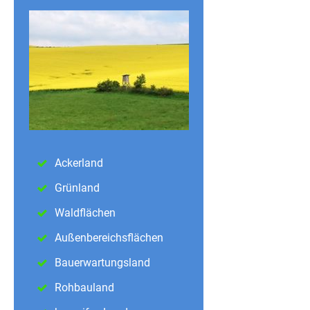
Ackerland
Grünland
Waldflächen
Außenbereichsflächen
Bauerwartungsland
Rohbauland