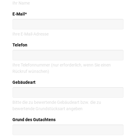
Ihr Name
E-Mail
*
Ihre E-Mail-Adresse
Telefon
Ihre Telefonnummer (nur erforderlich, wenn Sie einen
Rückruf wünschen)
Gebäudeart
Bitte die zu bewertende Gebäudeart bzw. die zu
bewertende Grundstücksart angeben
Grund des Gutachtens