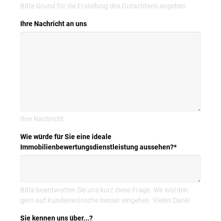
Bitte Grund für die Erstellung des Gutachtens angeben
Ihre Nachricht an uns
Ihre Nachricht
Wie würde für Sie eine ideale
Immobilienbewertungsdienstleistung aussehen?
*
Bitte beantworten Sie uns kurz diese Frage. Wir würden
gern auf Kundenwünsche besser eingehen. Vielen Dank!
Sie kennen uns über...?