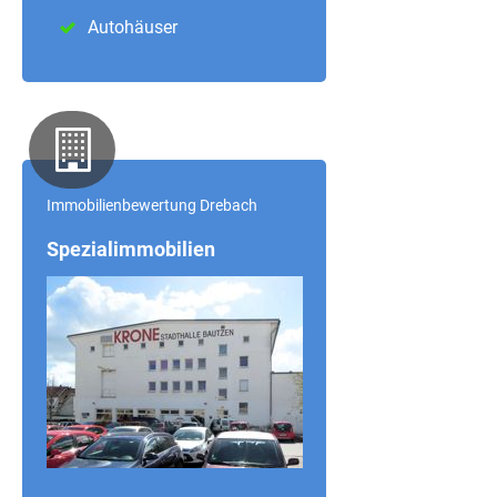
Autohäuser
Immobilienbewertung Drebach
Spezialimmobilien