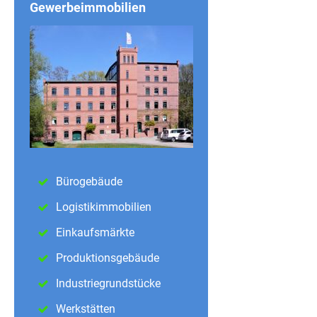
Gewerbeimmobilien
Bürogebäude
Logistikimmobilien
Einkaufsmärkte
Produktionsgebäude
Industriegrundstücke
Werkstätten