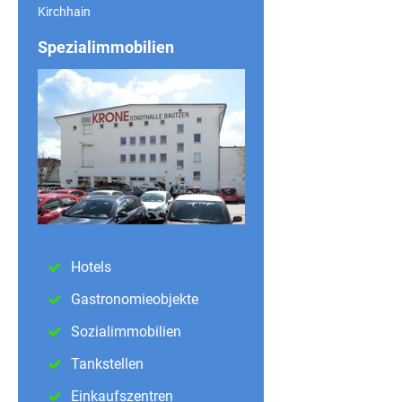
Kirchhain
Spezialimmobilien
Hotels
Gastronomieobjekte
Sozialimmobilien
Tankstellen
Einkaufszentren