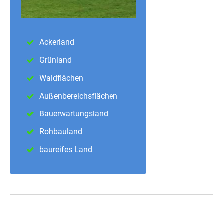
Ackerland
Grünland
Waldflächen
Außenbereichsflächen
Bauerwartungsland
Rohbauland
baureifes Land