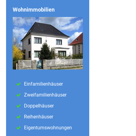
Wohnimmobilien
Einfamilienhäuser
Zweifamilienhäuser
Doppelhäuser
Reihenhäuser
Eigentumswohnungen