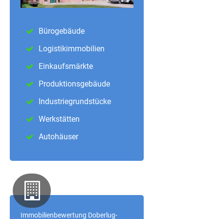
Bürogebäude
Logistikimmobilien
Einkaufsmärkte
Produktionsgebäude
Industriegrundstücke
Werkstätten
Autohäuser
Immobilienbewertung Doberlug-