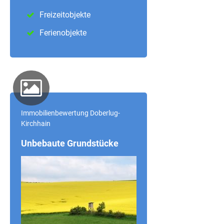
Freizeitobjekte
Ferienobjekte
Immobilienbewertung Doberlug-
Kirchhain
Unbebaute Grundstücke