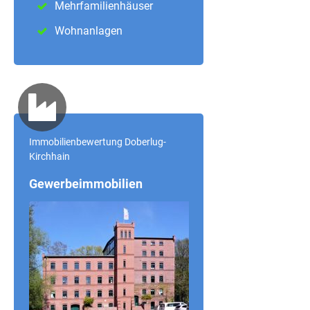
Mehrfamilienhäuser
Wohnanlagen
Immobilienbewertung Doberlug-
Kirchhain
Gewerbeimmobilien