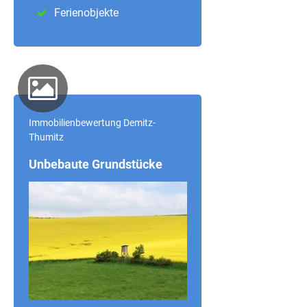
Ferienobjekte
Immobilienbewertung Demitz-
Thumitz
Unbebaute Grundstücke