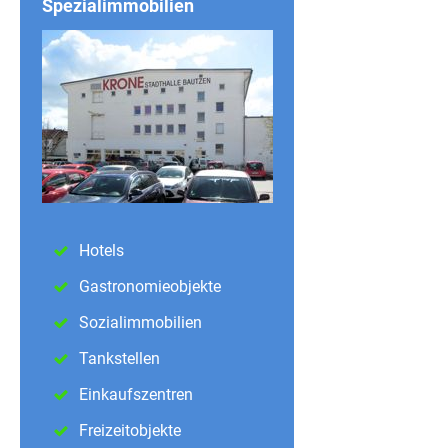
Spezialimmobilien
Hotels
Gastronomieobjekte
Sozialimmobilien
Tankstellen
Einkaufszentren
Freizeitobjekte