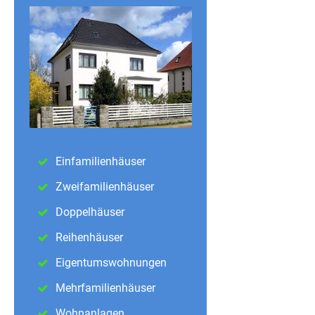
Einfamilienhäuser
Zweifamilienhäuser
Doppelhäuser
Reihenhäuser
Eigentumswohnungen
Mehrfamilienhäuser
Wohnanlagen