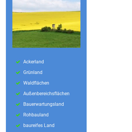
Ackerland
Grünland
Waldflächen
Außenbereichsflächen
Bauerwartungsland
Rohbauland
baureifes Land