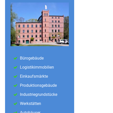
Bürogebäude
Logistikimmobilien
Einkaufsmärkte
Produktionsgebäude
Industriegrundstücke
Werkstätten
Autohäuser