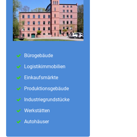
Bürogebäude
Logistikimmobilien
Einkaufsmärkte
Produktionsgebäude
Industriegrundstücke
Werkstätten
Autohäuser