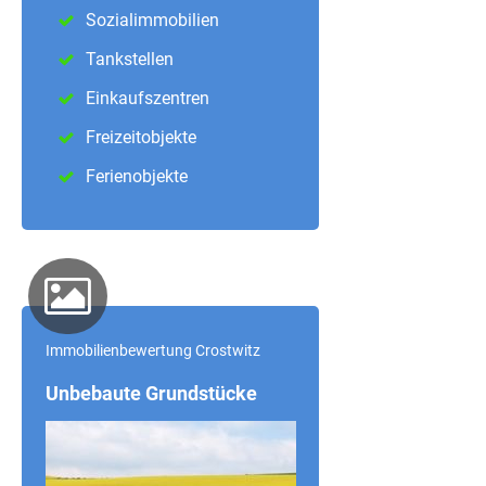
Sozialimmobilien
Tankstellen
Einkaufszentren
Freizeitobjekte
Ferienobjekte
Immobilienbewertung Crostwitz
Unbebaute Grundstücke