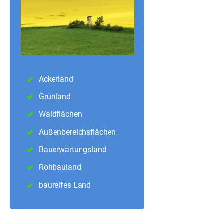
Ackerland
Grünland
Waldflächen
Außenbereichsflächen
Bauerwartungsland
Rohbauland
baureifes Land