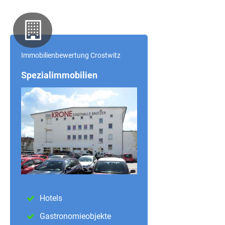
Immobilienbewertung Crostwitz
Spezialimmobilien
Hotels
Gastronomieobjekte