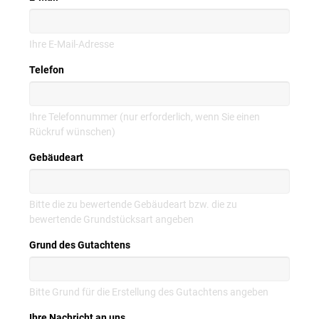
Ihre E-Mail-Adresse
Telefon
Ihre Telefonnummer (nur erforderlich, wenn Sie einen
Rückruf wünschen)
Gebäudeart
Bitte die zu bewertende Gebäudeart bzw. die zu
bewertende Grundstücksart angeben
Grund des Gutachtens
Bitte Grund für die Erstellung des Gutachtens angeben
Ihre Nachricht an uns