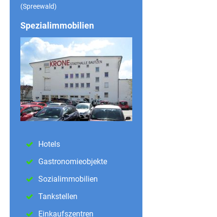
(Spreewald)
Spezialimmobilien
Hotels
Gastronomieobjekte
Sozialimmobilien
Tankstellen
Einkaufszentren