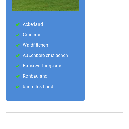
Ackerland
Grünland
Waldflächen
Außenbereichsflächen
Bauerwartungsland
Rohbauland
baureifes Land