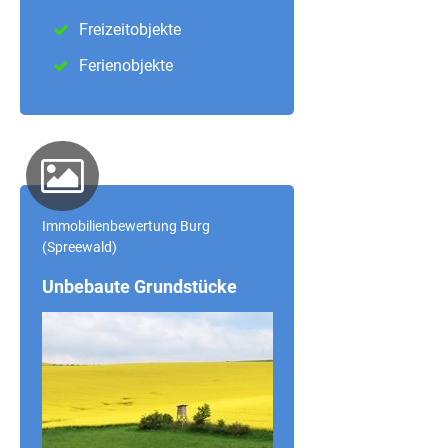
Freizeitobjekte
Ferienobjekte
Immobilienbewertung Burg
(Spreewald)
Unbebaute Grundstücke