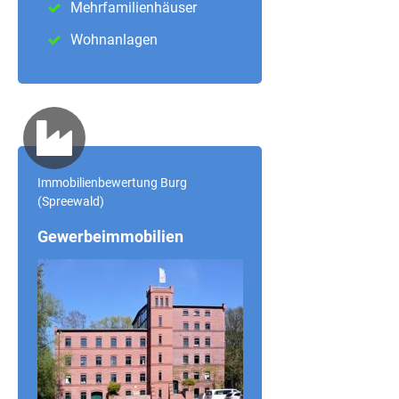
Mehrfamilienhäuser
Wohnanlagen
Immobilienbewertung Burg
(Spreewald)
Gewerbeimmobilien