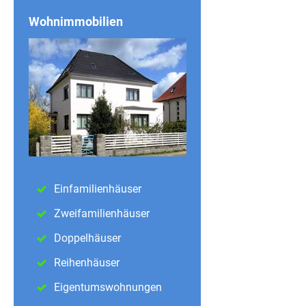
Wohnimmobilien
Einfamilienhäuser
Zweifamilienhäuser
Doppelhäuser
Reihenhäuser
Eigentumswohnungen