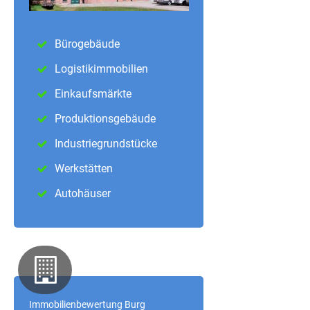
Bürogebäude
Logistikimmobilien
Einkaufsmärkte
Produktionsgebäude
Industriegrundstücke
Werkstätten
Autohäuser
Immobilienbewertung Burg