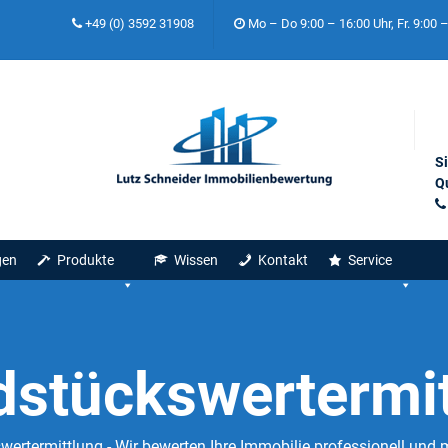
+49 (0) 3592 31908
Mo – Do 9:00 – 16:00 Uhr, Fr. 9:00 
S
Qu
gen
Produkte
Wissen
Kontakt
Service
dstückswertermit
ertermittlung - Wir bewerten Ihre Immobilie professionell und 