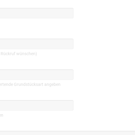
en Rückruf wünschen)
wertende Grundstücksart angeben
en