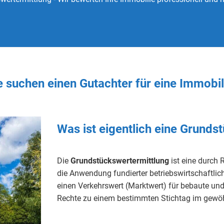
ie
suchen
einen Gutachter
für eine Immobi
Was ist eigentlich eine Grunds
Die
Grundstückswertermittlung
ist eine durch
die Anwendung fundierter betriebswirtschaftlich
einen
Verkehrswert
(
Marktwert
) für bebaute u
Rechte
zu einem bestimmten
Stichtag
im gewöhn