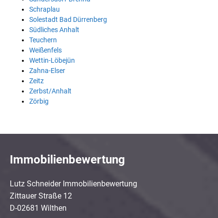
Schraplau
Solestadt Bad Dürrenberg
Südliches Anhalt
Teuchern
Weißenfels
Wettin-Löbejün
Zahna-Elser
Zeitz
Zerbst/Anhalt
Zörbig
Immobilienbewertung
Lutz Schneider Immobilienbewertung
Zittauer Straße 12
D-02681 Wilthen