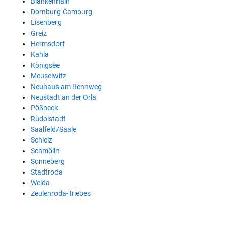
Blankenhain
Dornburg-Camburg
Eisenberg
Greiz
Hermsdorf
Kahla
Königsee
Meuselwitz
Neuhaus am Rennweg
Neustadt an der Orla
Pößneck
Rudolstadt
Saalfeld/Saale
Schleiz
Schmölln
Sonneberg
Stadtroda
Weida
Zeulenroda-Triebes