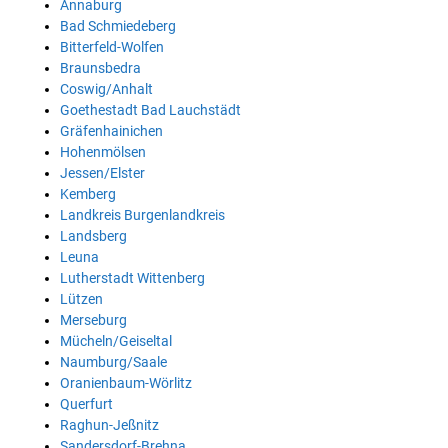
Annaburg
Bad Schmiedeberg
Bitterfeld-Wolfen
Braunsbedra
Coswig/Anhalt
Goethestadt Bad Lauchstädt
Gräfenhainichen
Hohenmölsen
Jessen/Elster
Kemberg
Landkreis Burgenlandkreis
Landsberg
Leuna
Lutherstadt Wittenberg
Lützen
Merseburg
Mücheln/Geiseltal
Naumburg/Saale
Oranienbaum-Wörlitz
Querfurt
Raghun-Jeßnitz
Sandersdorf-Brehna