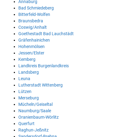
Annaburg
Bad Schmiedeberg
Bitterfeld-Wolfen
Braunsbedra
Coswig/Anhalt
Goethestadt Bad Lauchstädt
Gräfenhainichen
Hohenmölsen
Jessen/Elster
Kemberg
Landkreis Burgenlandkreis
Landsberg
Leuna
Lutherstadt Wittenberg
Lützen
Merseburg
Mücheln/Geiseltal
Naumburg/Saale
Oranienbaum-Wörlitz
Querfurt
Raghun-Jeßnitz
Sandersdorf-Brehna