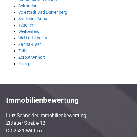
Schraplau
Solestadt Bad Dürrenberg
Südliches Anhalt
Teuchern
Weißenfels
Wettin-Löbejün
Zahna-Elser
Zeitz
Zerbst/Anhalt
Zörbig
Immobilienbewertung
Lutz Schneider Immobilienbewertung
Zittauer Straße 12
D-02681 Wilthen