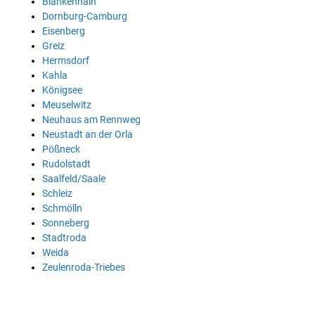
Blankenhain
Dornburg-Camburg
Eisenberg
Greiz
Hermsdorf
Kahla
Königsee
Meuselwitz
Neuhaus am Rennweg
Neustadt an der Orla
Pößneck
Rudolstadt
Saalfeld/Saale
Schleiz
Schmölln
Sonneberg
Stadtroda
Weida
Zeulenroda-Triebes