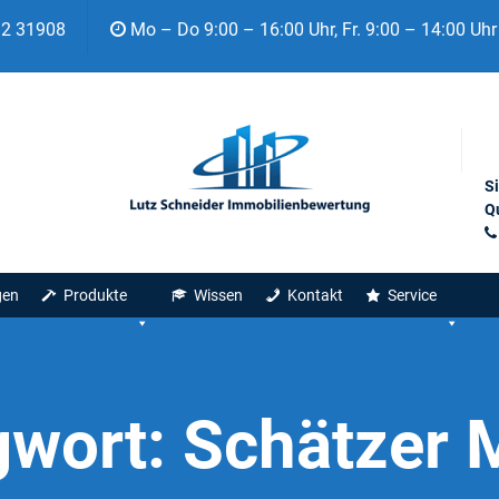
92 31908
Mo – Do 9:00 – 16:00 Uhr, Fr. 9:00 – 14:00 Uhr
S
Qu
gen
Produkte
Wissen
Kontakt
Service
gwort:
Schätzer 