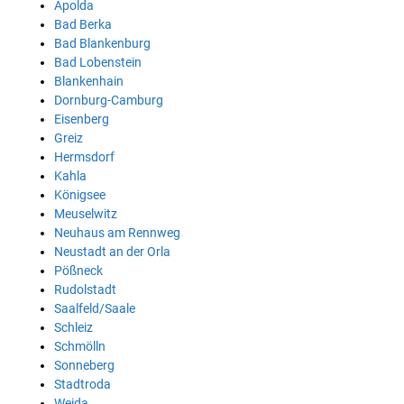
Apolda
Bad Berka
Bad Blankenburg
Bad Lobenstein
Blankenhain
Dornburg-Camburg
Eisenberg
Greiz
Hermsdorf
Kahla
Königsee
Meuselwitz
Neuhaus am Rennweg
Neustadt an der Orla
Pößneck
Rudolstadt
Saalfeld/Saale
Schleiz
Schmölln
Sonneberg
Stadtroda
Weida