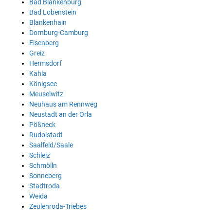
Bad Blankenburg
Bad Lobenstein
Blankenhain
Dornburg-Camburg
Eisenberg
Greiz
Hermsdorf
Kahla
Königsee
Meuselwitz
Neuhaus am Rennweg
Neustadt an der Orla
Pößneck
Rudolstadt
Saalfeld/Saale
Schleiz
Schmölln
Sonneberg
Stadtroda
Weida
Zeulenroda-Triebes