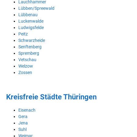
Lauchhammer
Lübben/Spreewald
Lübbenau
Luckenwalde
Ludwigsfelde
Peitz
Schwarzheide
Senftenberg
Spremberg
Vetschau
Welzow
Zossen
Kreisfreie Städte Thüringen
Eisenach
Gera
Jena
Suhl
Weimar