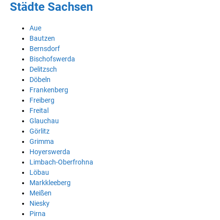
Städte Sachsen
Aue
Bautzen
Bernsdorf
Bischofswerda
Delitzsch
Döbeln
Frankenberg
Freiberg
Freital
Glauchau
Görlitz
Grimma
Hoyerswerda
Limbach-Oberfrohna
Löbau
Markkleeberg
Meißen
Niesky
Pirna