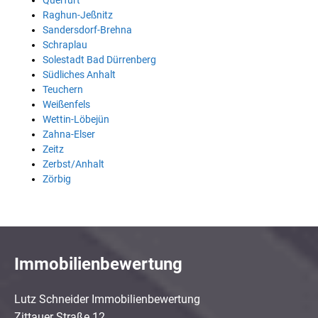
Querfurt
Raghun-Jeßnitz
Sandersdorf-Brehna
Schraplau
Solestadt Bad Dürrenberg
Südliches Anhalt
Teuchern
Weißenfels
Wettin-Löbejün
Zahna-Elser
Zeitz
Zerbst/Anhalt
Zörbig
Immobilienbewertung
Lutz Schneider Immobilienbewertung
Zittauer Straße 12