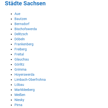
Städte Sachsen
Aue
Bautzen
Bernsdorf
Bischofswerda
Delitzsch
Döbeln
Frankenberg
Freiberg
Freital
Glauchau
Görlitz
Grimma
Hoyerswerda
Limbach-Oberfrohna
Löbau
Markkleeberg
Meißen
Niesky
Pirna