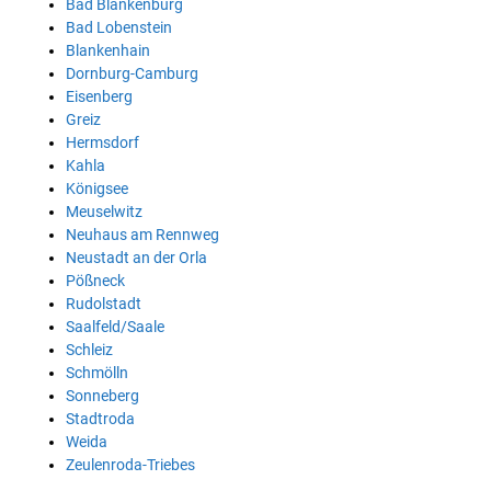
Bad Blankenburg
Bad Lobenstein
Blankenhain
Dornburg-Camburg
Eisenberg
Greiz
Hermsdorf
Kahla
Königsee
Meuselwitz
Neuhaus am Rennweg
Neustadt an der Orla
Pößneck
Rudolstadt
Saalfeld/Saale
Schleiz
Schmölln
Sonneberg
Stadtroda
Weida
Zeulenroda-Triebes