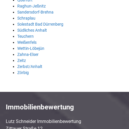
Querfurt
Raghun-Jeßnitz
Sandersdorf-Brehna
Schraplau
Solestadt Bad Dürrenberg
Südliches Anhalt
Teuchern
Weißenfels
Wettin-Löbejün
Zahna-Elser
Zeitz
Zerbst/Anhalt
Zörbig
Immobilienbewertung
Lutz Schneider Immobilienbewertung
Zittauer Straße 12