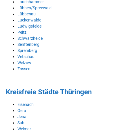
Lauchhammer
Lübben/Spreewald
Lübbenau
Luckenwalde
Ludwigsfelde
Peitz
Schwarzheide
Senftenberg
Spremberg
Vetschau
Welzow
Zossen
Kreisfreie Städte Thüringen
Eisenach
Gera
Jena
Suhl
Weimar