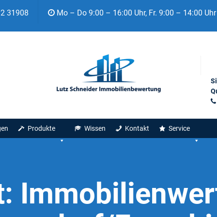
92 31908
Mo – Do 9:00 – 16:00 Uhr, Fr. 9:00 – 14:00 Uhr
S
Qu
gen
Produkte
Wissen
Kontakt
Service
t:
Immobilienwer