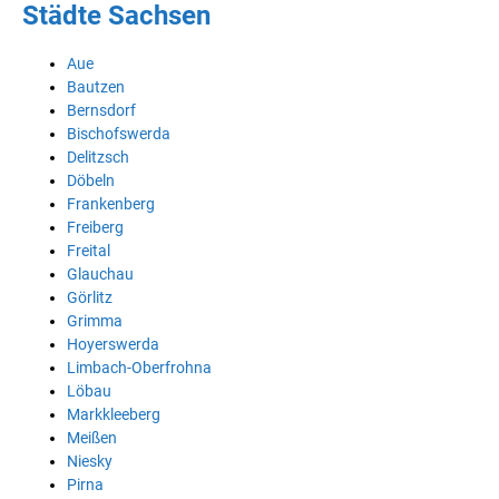
Städte Sachsen
Aue
Bautzen
Bernsdorf
Bischofswerda
Delitzsch
Döbeln
Frankenberg
Freiberg
Freital
Glauchau
Görlitz
Grimma
Hoyerswerda
Limbach-Oberfrohna
Löbau
Markkleeberg
Meißen
Niesky
Pirna