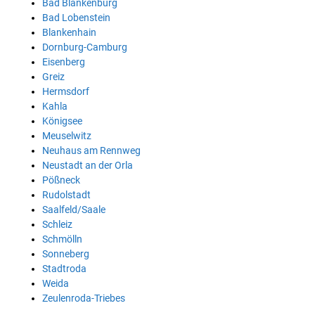
Bad Blankenburg
Bad Lobenstein
Blankenhain
Dornburg-Camburg
Eisenberg
Greiz
Hermsdorf
Kahla
Königsee
Meuselwitz
Neuhaus am Rennweg
Neustadt an der Orla
Pößneck
Rudolstadt
Saalfeld/Saale
Schleiz
Schmölln
Sonneberg
Stadtroda
Weida
Zeulenroda-Triebes