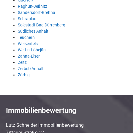
Querfurt
Raghun-Jeßnitz
Sandersdorf-Brehna
Schraplau
Solestadt Bad Dürrenberg
Südliches Anhalt
Teuchern
Weißenfels
Wettin-Löbejün
Zahna-Elser
Zeitz
Zerbst/Anhalt
Zörbig
Immobilienbewertung
Lutz Schneider Immobilienbewertung
Zittauer Straße 12