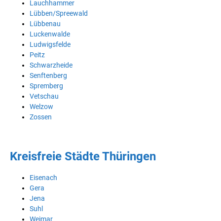
Lauchhammer
Lübben/Spreewald
Lübbenau
Luckenwalde
Ludwigsfelde
Peitz
Schwarzheide
Senftenberg
Spremberg
Vetschau
Welzow
Zossen
Kreisfreie Städte Thüringen
Eisenach
Gera
Jena
Suhl
Weimar