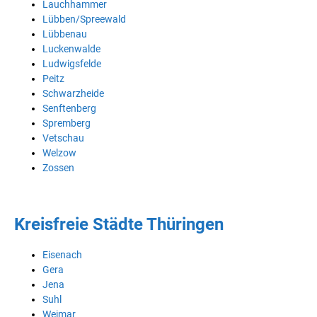
Lauchhammer
Lübben/Spreewald
Lübbenau
Luckenwalde
Ludwigsfelde
Peitz
Schwarzheide
Senftenberg
Spremberg
Vetschau
Welzow
Zossen
Kreisfreie Städte Thüringen
Eisenach
Gera
Jena
Suhl
Weimar