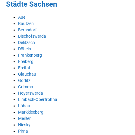
Städte Sachsen
Aue
Bautzen
Bernsdorf
Bischofswerda
Delitzsch
Döbeln
Frankenberg
Freiberg
Freital
Glauchau
Görlitz
Grimma
Hoyerswerda
Limbach-Oberfrohna
Löbau
Markkleeberg
Meißen
Niesky
Pirna