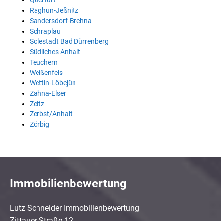
Querfurt
Raghun-Jeßnitz
Sandersdorf-Brehna
Schraplau
Solestadt Bad Dürrenberg
Südliches Anhalt
Teuchern
Weißenfels
Wettin-Löbejün
Zahna-Elser
Zeitz
Zerbst/Anhalt
Zörbig
Immobilienbewertung
Lutz Schneider Immobilienbewertung
Zittauer Straße 12