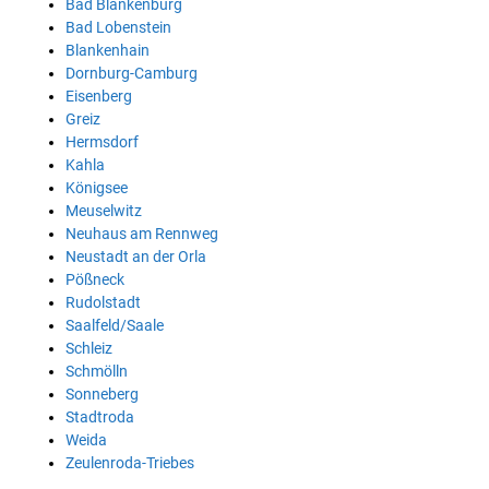
Bad Blankenburg
Bad Lobenstein
Blankenhain
Dornburg-Camburg
Eisenberg
Greiz
Hermsdorf
Kahla
Königsee
Meuselwitz
Neuhaus am Rennweg
Neustadt an der Orla
Pößneck
Rudolstadt
Saalfeld/Saale
Schleiz
Schmölln
Sonneberg
Stadtroda
Weida
Zeulenroda-Triebes