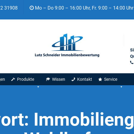
92 31908
Mo – Do 9:00 – 16:00 Uhr, Fr. 9:00 – 14:00 Uhr
S
Qu
gen
Produkte
Wissen
Kontakt
Service
ort:
Immobilieng