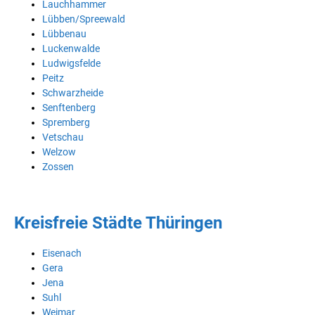
Lauchhammer
Lübben/Spreewald
Lübbenau
Luckenwalde
Ludwigsfelde
Peitz
Schwarzheide
Senftenberg
Spremberg
Vetschau
Welzow
Zossen
Kreisfreie Städte Thüringen
Eisenach
Gera
Jena
Suhl
Weimar