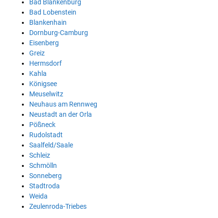
Bad Blankenburg
Bad Lobenstein
Blankenhain
Dornburg-Camburg
Eisenberg
Greiz
Hermsdorf
Kahla
Königsee
Meuselwitz
Neuhaus am Rennweg
Neustadt an der Orla
Pößneck
Rudolstadt
Saalfeld/Saale
Schleiz
Schmölln
Sonneberg
Stadtroda
Weida
Zeulenroda-Triebes