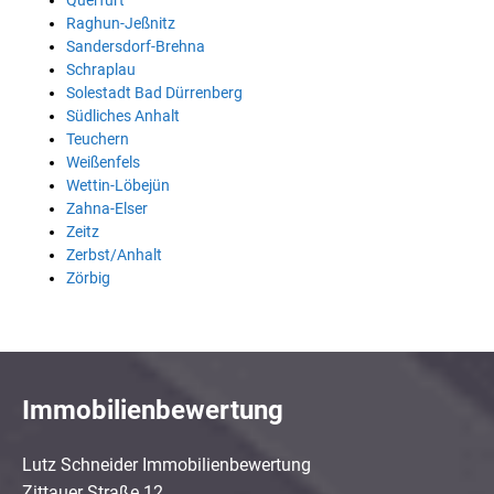
Querfurt
Raghun-Jeßnitz
Sandersdorf-Brehna
Schraplau
Solestadt Bad Dürrenberg
Südliches Anhalt
Teuchern
Weißenfels
Wettin-Löbejün
Zahna-Elser
Zeitz
Zerbst/Anhalt
Zörbig
Immobilienbewertung
Lutz Schneider Immobilienbewertung
Zittauer Straße 12