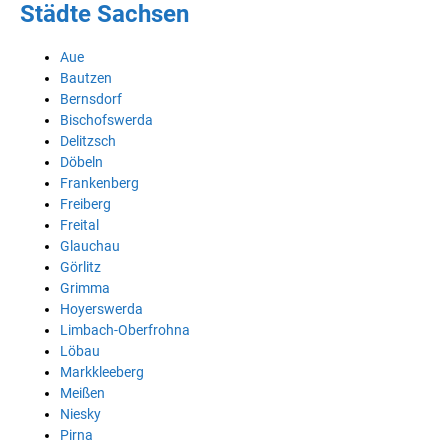
Städte Sachsen
Aue
Bautzen
Bernsdorf
Bischofswerda
Delitzsch
Döbeln
Frankenberg
Freiberg
Freital
Glauchau
Görlitz
Grimma
Hoyerswerda
Limbach-Oberfrohna
Löbau
Markkleeberg
Meißen
Niesky
Pirna