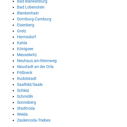
Bad Blankenburg
Bad Lobenstein
Blankenhain
Dornburg-Camburg
Eisenberg
Greiz
Hermsdorf
Kahla
Königsee
Meuselwitz
Neuhaus am Rennweg
Neustadt an der Orla
Pößneck
Rudolstadt
Saalfeld/Saale
Schleiz
Schmölln
Sonneberg
Stadtroda
Weida
Zeulenroda-Triebes