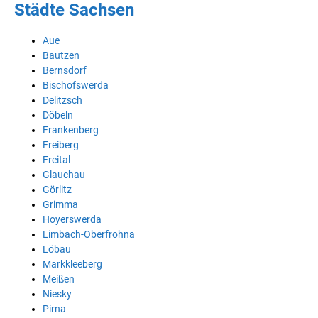
Städte Sachsen
Aue
Bautzen
Bernsdorf
Bischofswerda
Delitzsch
Döbeln
Frankenberg
Freiberg
Freital
Glauchau
Görlitz
Grimma
Hoyerswerda
Limbach-Oberfrohna
Löbau
Markkleeberg
Meißen
Niesky
Pirna