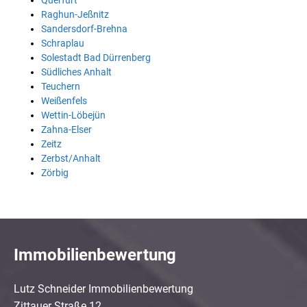
Querfurt
Raghun-Jeßnitz
Sandersdorf-Brehna
Schraplau
Solestadt Bad Dürrenberg
Südliches Anhalt
Teuchern
Weißenfels
Wettin-Löbejün
Zahna-Elser
Zeitz
Zerbst/Anhalt
Zörbig
Immobilienbewertung
Lutz Schneider Immobilienbewertung
Zittauer Straße 12