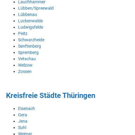
Lauchhammer
Lübben/Spreewald
Lübbenau
Luckenwalde
Ludwigsfelde
Peitz
Schwarzheide
Senftenberg
Spremberg
Vetschau
Welzow
Zossen
Kreisfreie Städte Thüringen
Eisenach
Gera
Jena
Suhl
Weimar