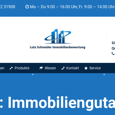
92 31908
Mo – Do 9:00 – 16:00 Uhr, Fr. 9:00 – 14:00 Uhr
S
Qu
gen
Produkte
Wissen
Kontakt
Service
:
Immobilienguta